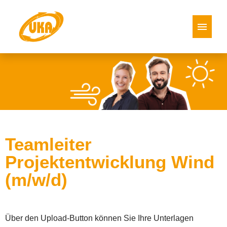
Deutsch
Englisch
Español
Italienisch
Polnisch
Stellenangebote
Teamleiter
Projektentwicklung Wind
(m/w/d)
Über den Upload-Button können Sie Ihre Unterlagen