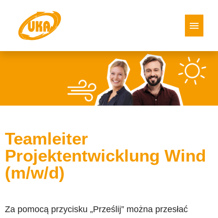
Niemiecki
Angielski
hiszpański
włoski
Polskie
Oferty pracy
Teamleiter
Projektentwicklung Wind
(m/w/d)
Za pomocą przycisku „Prześlij” można przesłać