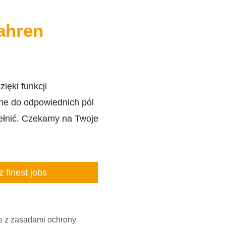
ahren
ięki funkcji
ne do odpowiednich pól
ełnić. Czekamy na Twoje
z finest jobs
e z zasadami ochrony