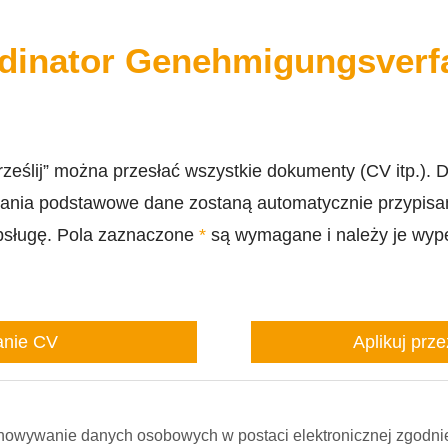
rdinator Genehmigungsverf
eślij” można przesłać wszystkie dokumenty (CV itp.). Dz
nia podstawowe dane zostaną automatycznie przypisa
obsługę. Pola zaznaczone
*
są wymagane i należy je wyp
anie CV
Aplikuj prze
howywanie danych osobowych w postaci elektronicznej zgodni