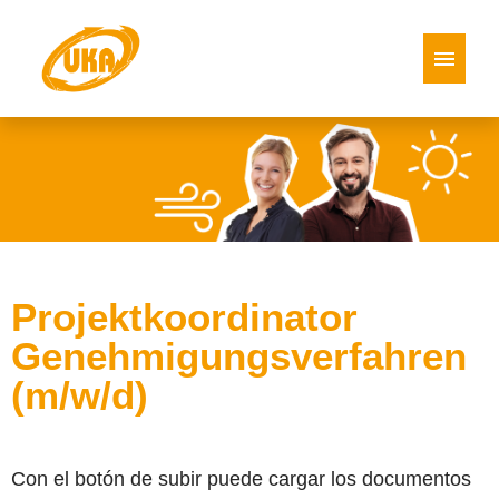
Alemán
Inglés
Español
Italiano
polaco
Ofertas de vacantes
Projektkoordinator
Genehmigungsverfahren
(m/w/d)
Con el botón de subir puede cargar los documentos