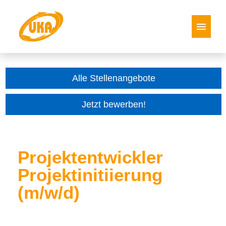
Deutsch
Englisch
Español
Italienisch
Polnisch
Alle Stellenangebote
Stellenangebote
Jetzt bewerben!
Projektentwickler
Projektinitiierung
(m/w/d)